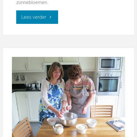
zonnebloemen.
"Nazomer
Lees verder
in
september"