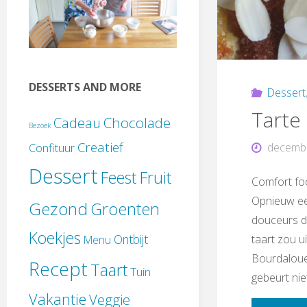
DESSERTS AND MORE
Dessert
Tarte
Chocolade
Cadeau
Bezoek
Creatief
decembe
Confituur
Dessert
Feest
Fruit
Comfort fo
Opnieuw een
Gezond
Groenten
douceurs d
Koekjes
Ontbijt
taart zou u
Menu
Bourdaloue i
Recept
Taart
Tuin
gebeurt nie
Vakantie
Veggie