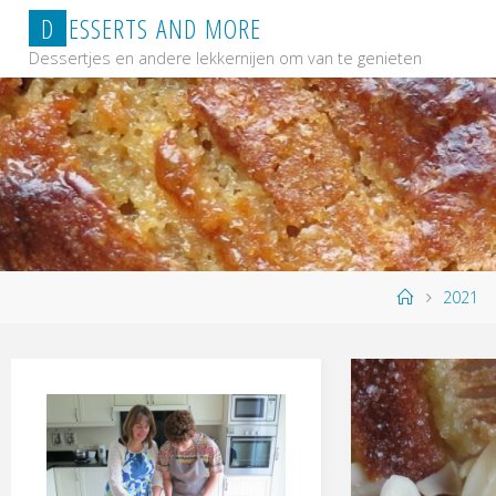
Ga
D
E
S
S
E
R
T
S
A
N
D
M
O
R
E
naar
Dessertjes en andere lekkernijen om van te genieten
de
inhoud
Home
2021