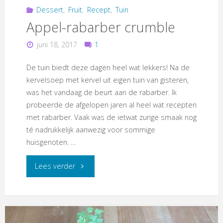
Dessert
,
Fruit
,
Recept
,
Tuin
Appel-rabarber crumble
juni 18, 2017
1
De tuin biedt deze dagen heel wat lekkers! Na de
kervelsoep met kervel uit eigen tuin van gisteren,
was het vandaag de beurt aan de rabarber. Ik
probeerde de afgelopen jaren al heel wat recepten
met rabarber. Vaak was de ietwat zurige smaak nog
té nadrukkelijk aanwezig voor sommige
huisgenoten. …
"Appel-
Lees verder
rabarber
crumble"