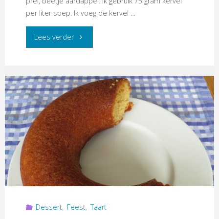
prei, beetje aardappel. Ik gebruik 75 gram kervel
per liter soep. Ik voeg de kervel …
"Kervelsoep"
Lees verder
Dessert
,
Feest
,
Taart