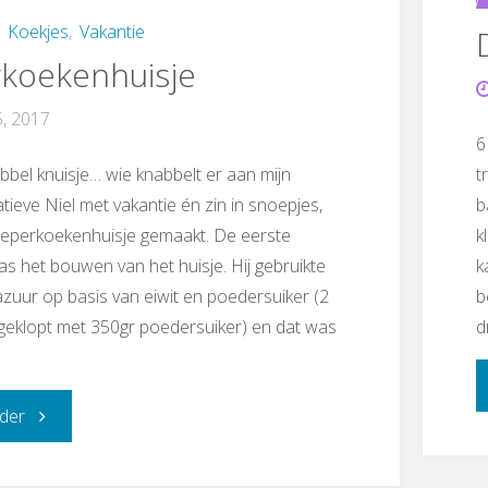
,
Koekjes
,
Vakantie
koekenhuisje
5, 2017
6
bbel knuisje… wie knabbelt er aan mijn
t
atieve Niel met vakantie én zin in snoepjes,
b
peperkoekenhuisje gemaakt. De eerste
k
as het bouwen van het huisje. Hij gebruikte
k
azuur op basis van eiwit en poedersuiker (2
b
geklopt met 350gr poedersuiker) en dat was
d
"Peperkoekenhuisje"
der