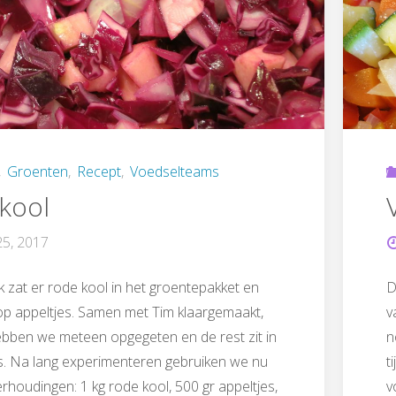
,
Groenten
,
Recept
,
Voedselteams
kool
25, 2017
 zat er rode kool in het groentepakket en
D
p appeltjes. Samen met Tim klaargemaakt,
v
ebben we meteen opgegeten en de rest zit in
n
s. Na lang experimenteren gebruiken we nu
t
rhoudingen: 1 kg rode kool, 500 gr appeltjes,
v