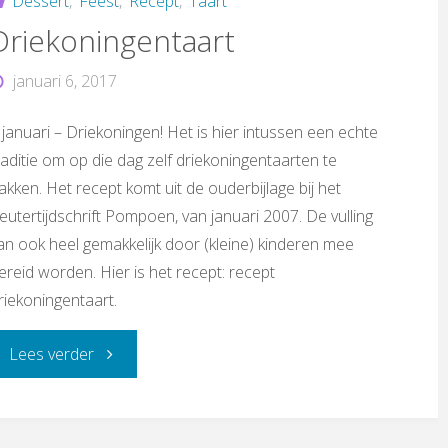
Dessert
,
Feest
,
Recept
,
Taart
Driekoningentaart
januari 6, 2017
 januari – Driekoningen! Het is hier intussen een echte
raditie om op die dag zelf driekoningentaarten te
akken. Het recept komt uit de ouderbijlage bij het
leutertijdschrift Pompoen, van januari 2007. De vulling
an ook heel gemakkelijk door (kleine) kinderen mee
ereid worden. Hier is het recept: recept
riekoningentaart.
"Driekoningentaart"
Lees verder