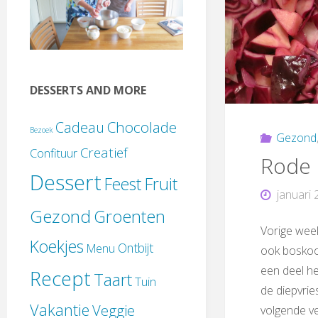
DESSERTS AND MORE
Chocolade
Cadeau
Bezoek
Gezond
Creatief
Confituur
Rode 
Dessert
Feest
Fruit
januari 
Gezond
Groenten
Vorige week
Koekjes
Ontbijt
Menu
ook boskoo
een deel h
Recept
Taart
Tuin
de diepvrie
Vakantie
Veggie
volgende ve