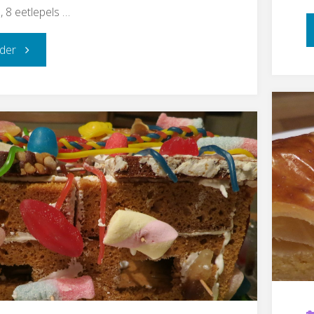
, 8 eetlepels …
"Rode
der
kool"