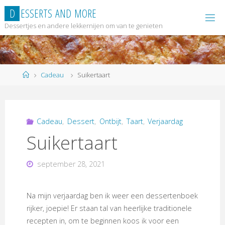
Ga
D
E
S
S
E
R
T
S
A
N
D
M
O
R
E
naar
Dessertjes en andere lekkernijen om van te genieten
de
inhoud
Home
Cadeau
Suikertaart
Cadeau
,
Dessert
,
Ontbijt
,
Taart
,
Verjaardag
Suikertaart
september 28, 2021
Na mijn verjaardag ben ik weer een dessertenboek
rijker, joepie! Er staan tal van heerlijke traditionele
recepten in, om te beginnen koos ik voor een