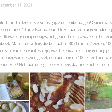
december 11, 2021
fort food tijdens deze soms grijze decemberdagen! Opnieuw een
on enfance”: Tarte Bourdaloue. Deze taart zou uitgevonden zi
js. Ik was erg in mijn nopjes, het gebeurt niet zo vaak dat het eind
boek. Maar… de vulling, die bestaat uit 30 cl room, 2 eieren, 1
enkant van een vanillestokje, was helemaal niet lang genoeg ge
t opnieuw in de oven gezet, een uur lang op 100 °C en toen was 
ende keer! Het taartdeeg is brokkeldeeg, daarmee heb je alle in