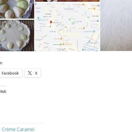
en:
Facebook
X
 leuk:
Crème Caramel