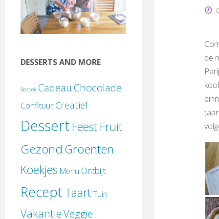
Com
de m
DESSERTS AND MORE
Pari
kook
Chocolade
Cadeau
Bezoek
binn
Creatief
Confituur
taar
Dessert
Feest
Fruit
volg
Gezond
Groenten
Koekjes
Ontbijt
Menu
Recept
Taart
Tuin
Vakantie
Veggie